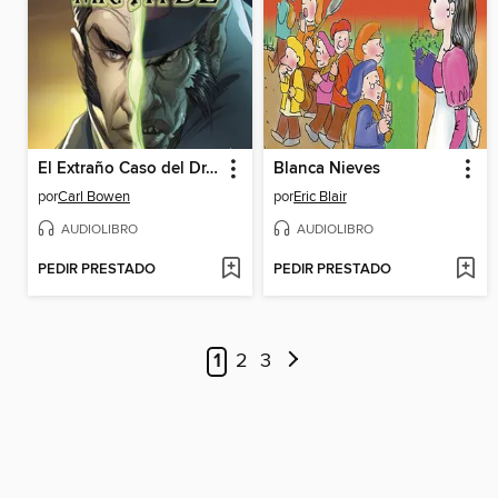
El Extraño Caso del Dr. Jekyll y Mr. Hyde
Blanca Nieves
por
Carl Bowen
por
Eric Blair
AUDIOLIBRO
AUDIOLIBRO
PEDIR PRESTADO
PEDIR PRESTADO
1
2
3