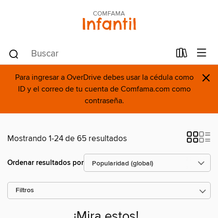
COMFAMA
Infantil
×
Para ingresar a OverDrive debes usar la cédula como
ID y el correo de tu cuenta de Comfama.com como
contraseña.
Mostrando 1-24 de 65 resultados
Ordenar resultados por
Filtros
¡Mira estos!