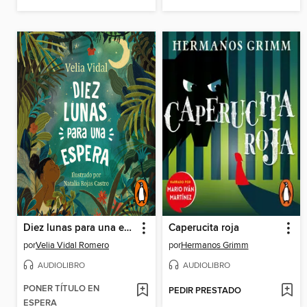
Diez lunas para una espera
Caperucita roja
por
Velia Vidal Romero
por
Hermanos Grimm
AUDIOLIBRO
AUDIOLIBRO
PONER TÍTULO EN
PEDIR PRESTADO
ESPERA