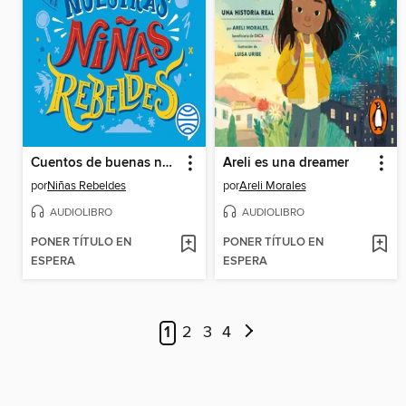
Cuentos de buenas noches para nuestras niñas rebeldes
Areli es una dreamer
por
Niñas Rebeldes
por
Areli Morales
AUDIOLIBRO
AUDIOLIBRO
PONER TÍTULO EN
PONER TÍTULO EN
ESPERA
ESPERA
1
2
3
4