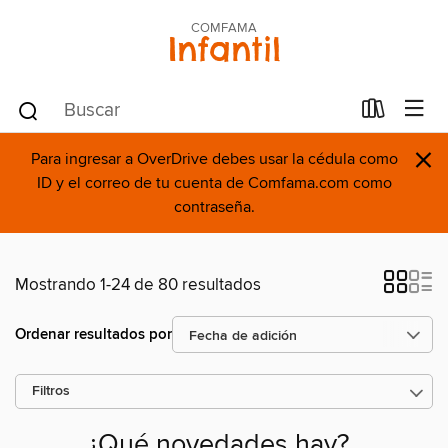
COMFAMA
Infantil
×
Para ingresar a OverDrive debes usar la cédula como
ID y el correo de tu cuenta de Comfama.com como
contraseña.
Mostrando 1-24 de 80 resultados
Ordenar resultados por
Filtros
¿Qué novedades hay?