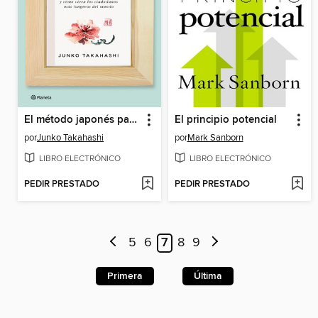
El método japonés para vivir 100 años
El principio potencial
por
Junko Takahashi
por
Mark Sanborn
LIBRO ELECTRÓNICO
LIBRO ELECTRÓNICO
PEDIR PRESTADO
PEDIR PRESTADO
5
6
7
8
9
Primera
Última