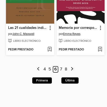
Las 21 cualidades indispensables de un líder
Memoria por correspondencia
por
John C. Maxwell
por
Emma Reyes
LIBRO ELECTRÓNICO
LIBRO ELECTRÓNICO
PEDIR PRESTADO
PEDIR PRESTADO
4
5
6
7
8
Primera
Última