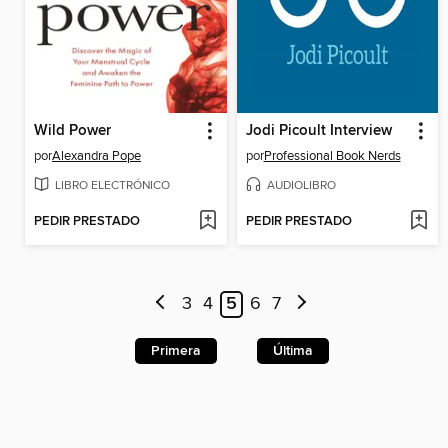
Wild Power
Jodi Picoult Interview
por
Alexandra Pope
por
Professional Book Nerds
LIBRO ELECTRÓNICO
AUDIOLIBRO
PEDIR PRESTADO
PEDIR PRESTADO
3
4
5
6
7
Primera
Última