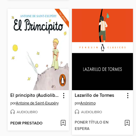
El principito (Audiolibro oficial. En latino)
Lazarillo de Tormes
por
Antoine de Saint-Exupéry
por
Anónimo
AUDIOLIBRO
AUDIOLIBRO
PONER TÍTULO EN
PEDIR PRESTADO
ESPERA