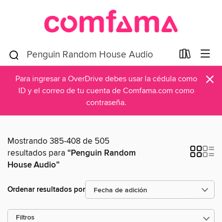
×
Para ingresar a OverDrive debes usar la cédula como
ID y el correo de tu cuenta de Comfama.com como
contraseña.
Mostrando 385-408 de 505
resultados para
“Penguin Random
House Audio”
Ordenar resultados por
Filtros