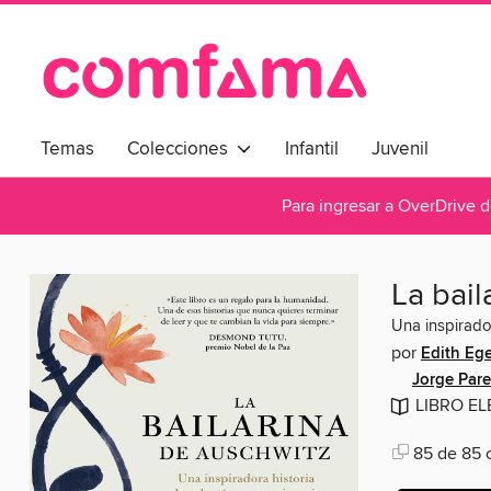
Temas
Colecciones
Infantil
Juvenil
Para ingresar a OverDrive 
La bail
Una inspirador
por
Edith Ege
Jorge Par
LIBRO E
85 de 85 c