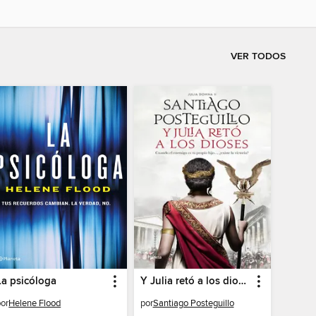
VER TODOS
La psicóloga
Y Julia retó a los dioses
por
Helene Flood
por
Santiago Posteguillo