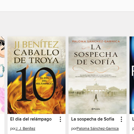
El día del relámpago
La sospecha de Sofía
por
J. J. Benítez
por
Paloma Sánchez-Garnica