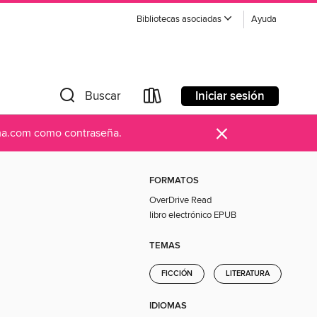
Bibliotecas asociadas
Ayuda
Iniciar sesión
Buscar
×
ama.com como contraseña.
FORMATOS
OverDrive Read
libro electrónico EPUB
TEMAS
FICCIÓN
LITERATURA
IDIOMAS