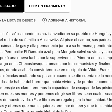
PRESTADO
LEER UN FRAGMENTO
 LA LISTA DE DESEOS
AGREGAR A HISTORIAL
eciséis años cuando los nazis invadieron su pueblo de Hungría y 
el resto de su familia a Auschwitz. Al pisar el campo, sus padres
a cámara de gas y ella permaneció junto a su hermana, pendient
. Pero bailar El Danubio azul para Mengele salvó su vida, y a par
ezó una nueva lucha por la supervivencia. Primero en los cam
luego en la Checoslovaquia tomada por los comunistas y, finalme
os, donde acabaría convirtiéndose en discípula de Viktor Frankl
s décadas ocultando su pasado, cuando se dio cuenta de la nec
idas, de hablar del horror que había vivido y de perdonar como c
 mensaje es claro: tenemos la capacidad de escapar de las prisi
en nuestras mentes y podemos elegir ser libres, sean cuales sea
s de nuestra vida. «Este libro es un regalo para la humanidad. U
cas y eternas que nunca quieres terminar de leer y que te cambia
.» Desmond Tutu, premio Nobel de la Paz