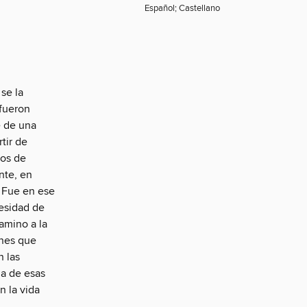
Español; Castellano
se la
 fueron
e de una
tir de
pos de
nte, en
. Fue en ese
esidad de
amino a la
ones que
n las
na de esas
n la vida