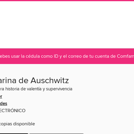
debes usar la cédula como ID y el correo de tu cuenta de Comf
arina de Auschwitz
a historia de valentía y supervivencia
r
edes
LECTRÓNICO
opias disponible