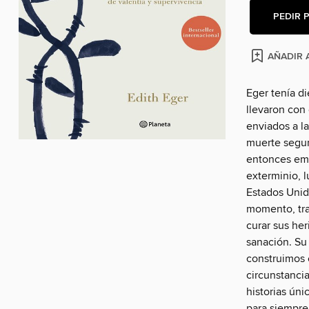
PEDIR 
AÑADIR A
Eger tenía di
llevaron con 
enviados a l
muerte segura
entonces emp
exterminio, 
Estados Unid
momento, tra
curar sus her
sanación. Su
construimos 
circunstancia
historias úni
para siempre