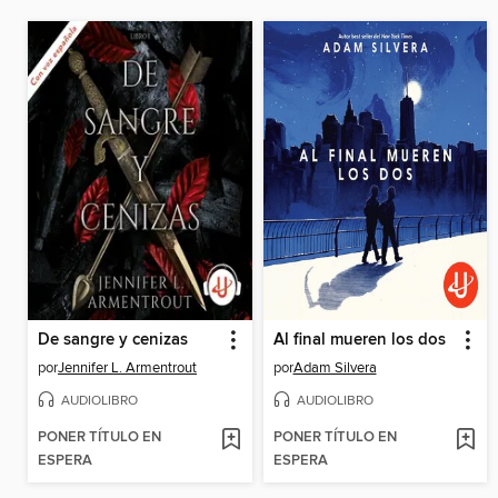
De sangre y cenizas
Al final mueren los dos
por
Jennifer L. Armentrout
por
Adam Silvera
AUDIOLIBRO
AUDIOLIBRO
PONER TÍTULO EN
PONER TÍTULO EN
ESPERA
ESPERA