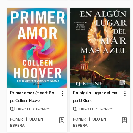
Primer amor (Heart Bones)
En algún lugar del mar más azul
por
Colleen Hoover
por
TJ Klune
LIBRO ELECTRÓNICO
LIBRO ELECTRÓNICO
PONER TÍTULO EN
PONER TÍTULO EN
ESPERA
ESPERA