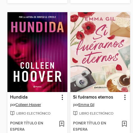
Hundida
Si fuéramos eternos
por
Colleen Hoover
por
Emma Gil
LIBRO ELECTRÓNICO
LIBRO ELECTRÓNICO
PONER TÍTULO EN
PONER TÍTULO EN
ESPERA
ESPERA