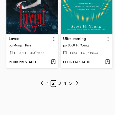
Loved
Ultralearning
por
Morgan Rice
por
Scott H. Young
LIBRO ELECTRÓNICO
LIBRO ELECTRÓNICO
PEDIR PRESTADO
PEDIR PRESTADO
1
2
3
4
5