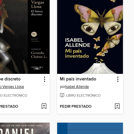
oe discreto
Mi país inventado
o Vargas Llosa
por
Isabel Allende
RO ELECTRÓNICO
LIBRO ELECTRÓNICO
 PRESTADO
PEDIR PRESTADO