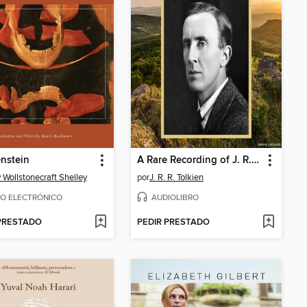
nstein
A Rare Recording of J. R. R. Tolkien
 Wollstonecraft Shelley
por
J. R. R. Tolkien
RO ELECTRÓNICO
AUDIOLIBRO
 PRESTADO
PEDIR PRESTADO