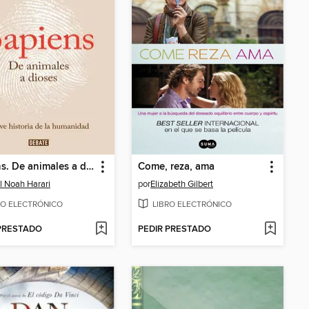
Sapiens. De animales a dioses
Come, reza, ama
l Noah Harari
por
Elizabeth Gilbert
RO ELECTRÓNICO
LIBRO ELECTRÓNICO
 PRESTADO
PEDIR PRESTADO