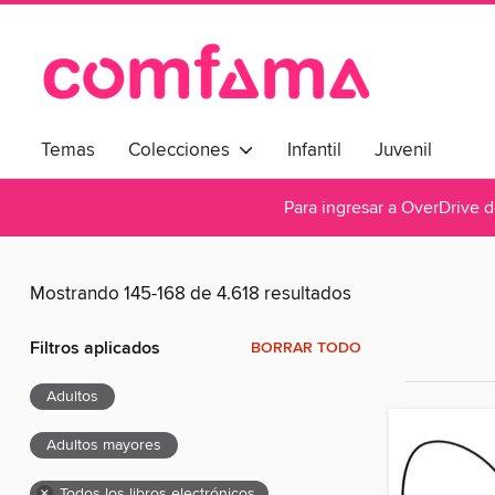
Temas
Colecciones
Infantil
Juvenil
Para ingresar a OverDrive 
Mostrando 145-168 de 4.618 resultados
Filtros aplicados
BORRAR TODO
Adultos
Adultos mayores
×
Todos los libros electrónicos