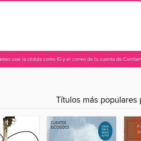
debes usar la cédula como ID y el correo de tu cuenta de Comf
Títulos más populares 