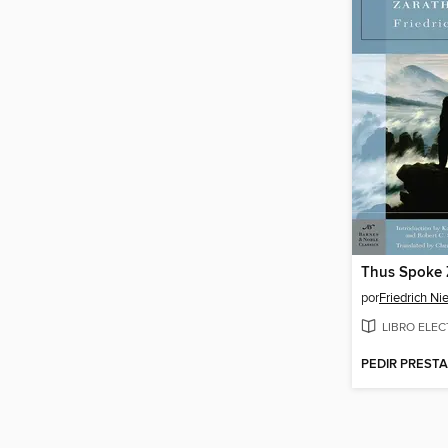
Thus Spoke 
por
Friedrich Ni
LIBRO ELE
PEDIR PREST