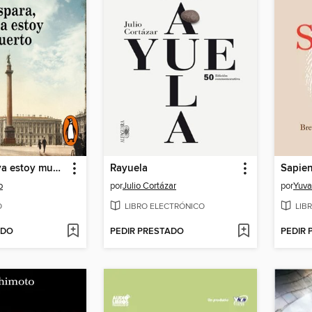
Dispara, yo ya estoy muerto
Rayuela
o
por
Julio Cortázar
por
Yuva
O
LIBRO ELECTRÓNICO
LIB
ADO
PEDIR PRESTADO
PEDIR