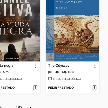
da negra
The Odyssey
el Silva
por
Robert Squillace
RO ELECTRÓNICO
LIBRO ELECTRÓNICO
 PRESTADO
PEDIR PRESTADO
9
…
193