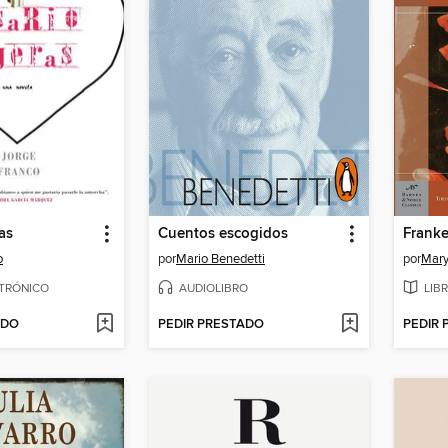
as
Cuentos escogidos
Franke
o
por
Mario Benedetti
por
Mary
CTRÓNICO
AUDIOLIBRO
LIB
ADO
PEDIR PRESTADO
PEDIR