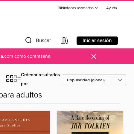
Bibliotecas asociadas
Ayuda
Iniciar sesión
Buscar
×
ama.com como contraseña.
Ordenar resultados
por
para adultos