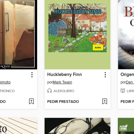
Huckleberry Finn
Orige
himoto
por
Mark Twain
por
Dan
CTRÓNICO
AUDIOLIBRO
LIB
ADO
PEDIR PRESTADO
PEDIR