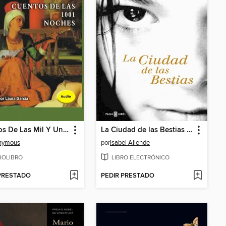
Cuentos De Las Mil Y Una Noches
La Ciudad de las Bestias (Memorias del Águila y del Jaguar 1)
nymous
por
Isabel Allende
IOLIBRO
LIBRO ELECTRÓNICO
 PRESTADO
PEDIR PRESTADO