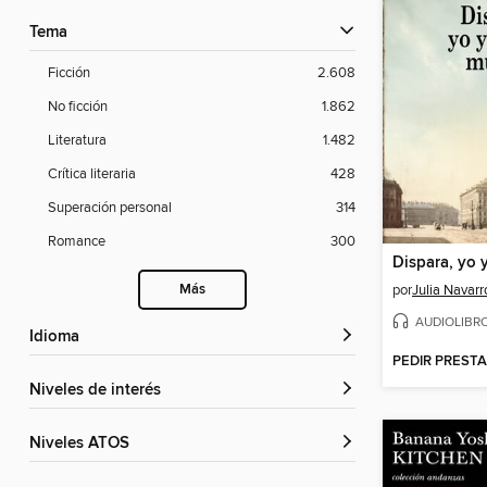
Tema
Ficción
2.608
No ficción
1.862
Literatura
1.482
Crítica literaria
428
Superación personal
314
Romance
300
Más
por
Julia Navarr
AUDIOLIBR
Idioma
PEDIR PREST
Niveles de interés
Niveles ATOS