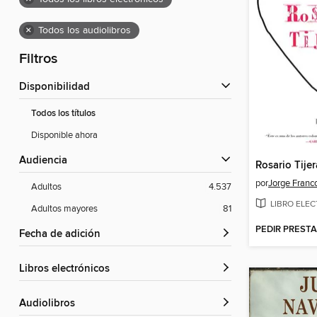
×
Todos los audiolibros
Filtros
Disponibilidad
Todos los títulos
Disponible ahora
Audiencia
Rosario Tijer
por
Jorge Franc
Adultos
4.537
LIBRO ELE
Adultos mayores
81
PEDIR PREST
Fecha de adición
libros electrónicos
Audiolibros