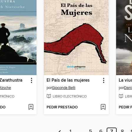
Zarathustra
El País de las mujeres
La viu
etzsche
por
Gioconda Belli
por
Dani
CTRÓNICO
LIBRO ELECTRÓNICO
LIB
ADO
PEDIR PRESTADO
PEDIR
1
…
5
6
7
8