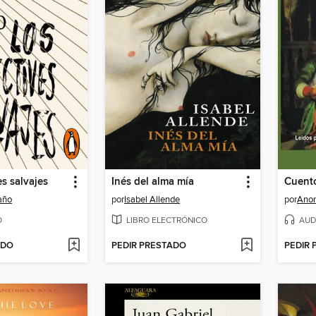
es salvajes
Inés del alma mía
año
por
Isabel Allende
por
Ano
O
LIBRO ELECTRÓNICO
AUD
ADO
PEDIR PRESTADO
PEDIR