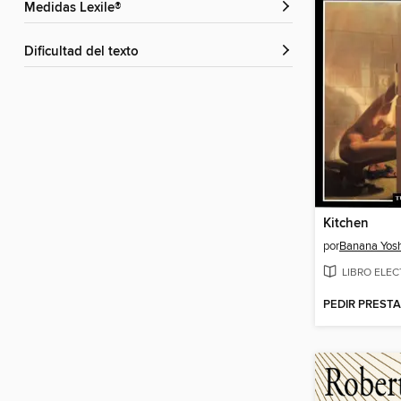
Medidas Lexile®
Dificultad del texto
Kitchen
por
Banana Yos
LIBRO ELE
PEDIR PREST