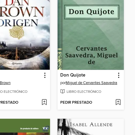
n
Don Quijote
 Brown
por
Miguel de Cervantes Saavedra
RO ELECTRÓNICO
LIBRO ELECTRÓNICO
 PRESTADO
PEDIR PRESTADO