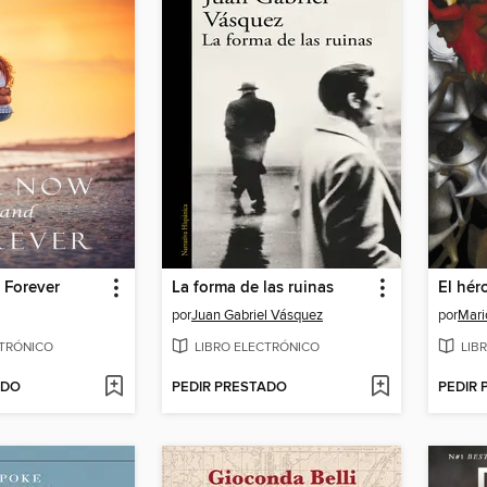
 Forever
La forma de las ruinas
El hér
por
Juan Gabriel Vásquez
por
Mari
CTRÓNICO
LIBRO ELECTRÓNICO
LIB
ADO
PEDIR PRESTADO
PEDIR