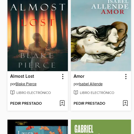
Almost Lost
Amor
por
Blake Pierce
por
Isabel Allende
LIBRO ELECTRÓNICO
LIBRO ELECTRÓNICO
PEDIR PRESTADO
PEDIR PRESTADO