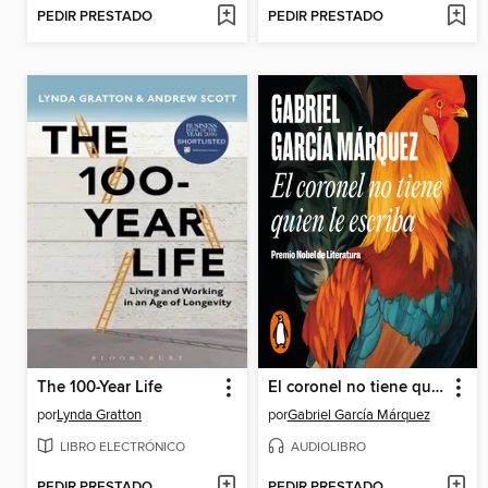
PEDIR PRESTADO
PEDIR PRESTADO
The 100-Year Life
El coronel no tiene quien le escriba
por
Lynda Gratton
por
Gabriel García Márquez
LIBRO ELECTRÓNICO
AUDIOLIBRO
PEDIR PRESTADO
PEDIR PRESTADO