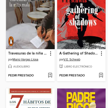
Travesuras de la niña mala
A Gathering of Shadows
por
Mario Vargas Llosa
por
V.E. Schwab
AUDIOLIBRO
LIBRO ELECTRÓNICO
PEDIR PRESTADO
PEDIR PRESTADO