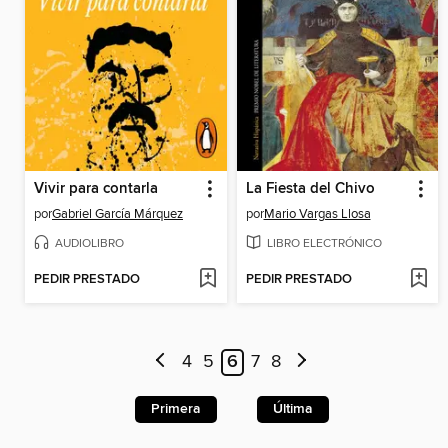
Vivir para contarla
La Fiesta del Chivo
por
Gabriel García Márquez
por
Mario Vargas Llosa
AUDIOLIBRO
LIBRO ELECTRÓNICO
PEDIR PRESTADO
PEDIR PRESTADO
4
5
6
7
8
Primera
Última