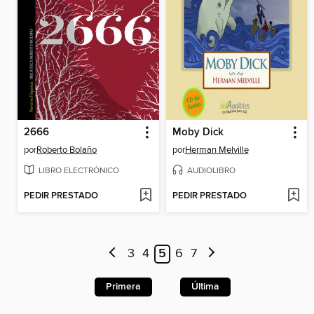
2666
Moby Dick
por
Roberto Bolaño
por
Herman Melville
LIBRO ELECTRÓNICO
AUDIOLIBRO
PEDIR PRESTADO
PEDIR PRESTADO
3
4
5
6
7
Primera
Última