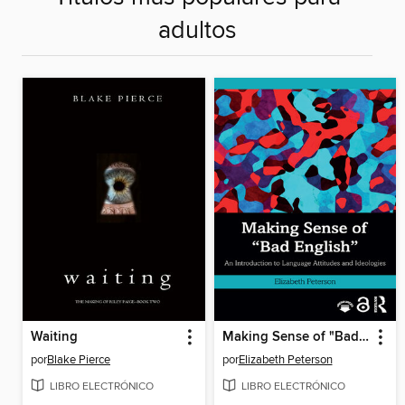
adultos
Waiting
Making Sense of "Bad English"
por
Blake Pierce
por
Elizabeth Peterson
LIBRO ELECTRÓNICO
LIBRO ELECTRÓNICO