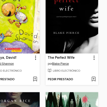
 ya, David!
The Perfect Wife
d Shannon
por
Blake Pierce
RO ELECTRÓNICO
LIBRO ELECTRÓNICO
 PRESTADO
PEDIR PRESTADO