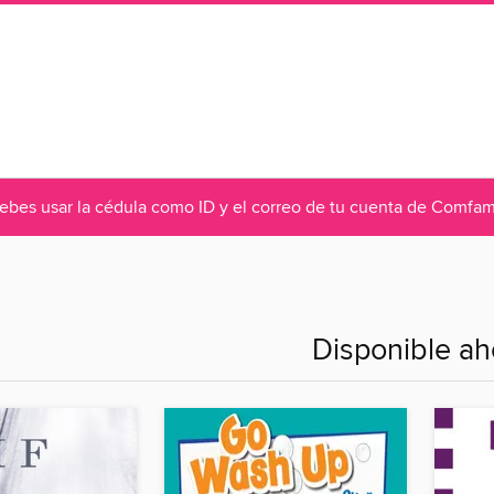
debes usar la cédula como ID y el correo de tu cuenta de Comf
Disponible ah