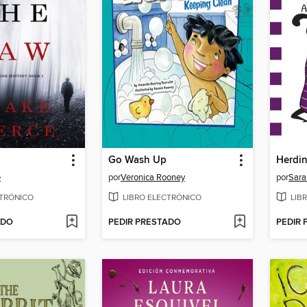
Go Wash Up
Herdin
e
por
Veronica Rooney
por
Sara
CTRÓNICO
LIBRO ELECTRÓNICO
LIB
ADO
PEDIR PRESTADO
PEDIR