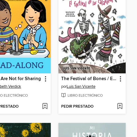
Are Not for Sharing
The Festival of Bones / El festival de las calaveras
abeth Verdick
por
Luis San Vicente
RO ELECTRÓNICO
LIBRO ELECTRÓNICO
 PRESTADO
PEDIR PRESTADO