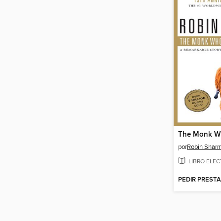
por
Robin Shar
LIBRO ELE
PEDIR PREST