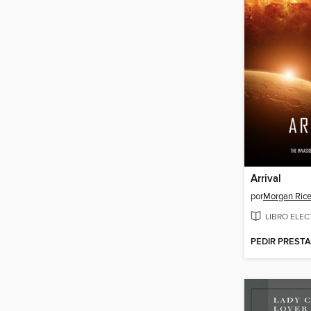
Arrival
por
Morgan Ric
LIBRO ELE
PEDIR PREST