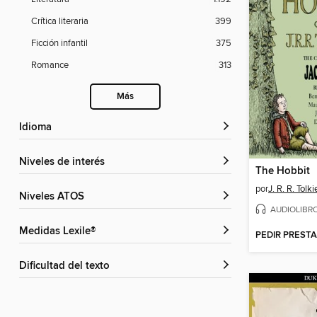
Crítica literaria
399
Ficción infantil
375
Romance
313
Más
Idioma
Niveles de interés
The Hobbit
por
J. R. R. Tolk
Niveles ATOS
AUDIOLIBR
Medidas Lexile®
PEDIR PREST
Dificultad del texto