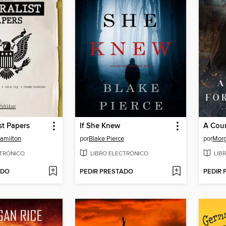
st Papers
If She Knew
A Cour
amilton
por
Blake Pierce
por
Morg
CTRÓNICO
LIBRO ELECTRÓNICO
LIB
ADO
PEDIR PRESTADO
PEDIR