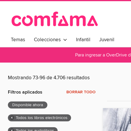
Temas
Colecciones
Infantil
Juvenil
Para ingresar a OverDrive 
Mostrando 73-96 de 4.706 resultados
Filtros aplicados
BORRAR TODO
Disponible ahora
×
Todos los libros electrónicos
×
Todos los audiolibros