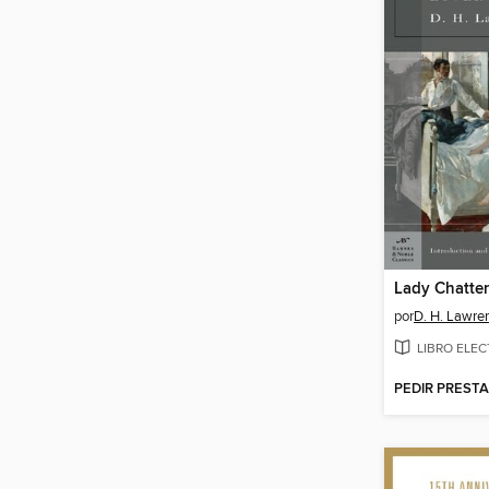
Lady Chatter
por
D. H. Lawre
LIBRO ELE
PEDIR PREST