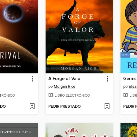
A Forge of Valor
Germs 
e
por
Morgan Rice
por
Eliz
CTRÓNICO
LIBRO ELECTRÓNICO
LIB
ADO
PEDIR PRESTADO
PEDIR