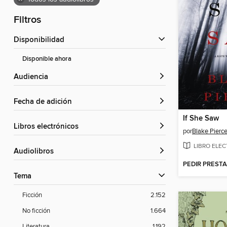
Filtros
Disponibilidad
Disponible ahora
Audiencia
Fecha de adición
If She Saw
libros electrónicos
por
Blake Pierc
LIBRO ELE
Audiolibros
PEDIR PREST
Tema
Ficción
2.152
No ficción
1.664
Literatura
1.192