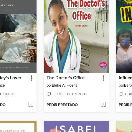
ley's Lover
The Doctor's Office
Influe
nce
por
Blake A. Hoena
por
Barb
CTRÓNICO
LIBRO ELECTRÓNICO
LIB
ADO
PEDIR PRESTADO
PEDIR