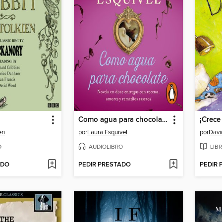
Como agua para chocolate
¡Crece
ien
por
Laura Esquivel
por
Davi
O
AUDIOLIBRO
LIB
ADO
PEDIR PRESTADO
PEDIR