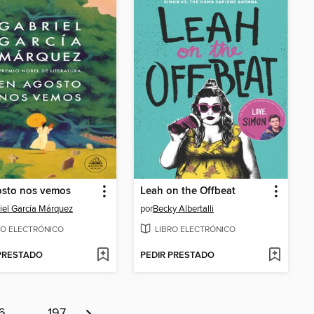
osto nos vemos
Leah on the Offbeat
iel García Márquez
por
Becky Albertalli
RO ELECTRÓNICO
LIBRO ELECTRÓNICO
 PRESTADO
PEDIR PRESTADO
6
…
197