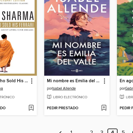
The Monk Who Sold His Ferrari
Mi nombre es Emilia del Valle
En ag
ma
por
Isabel Allende
por
Gabr
CTRÓNICO
LIBRO ELECTRÓNICO
LIB
ADO
PEDIR PRESTADO
PEDIR
1
…
2
3
4
5