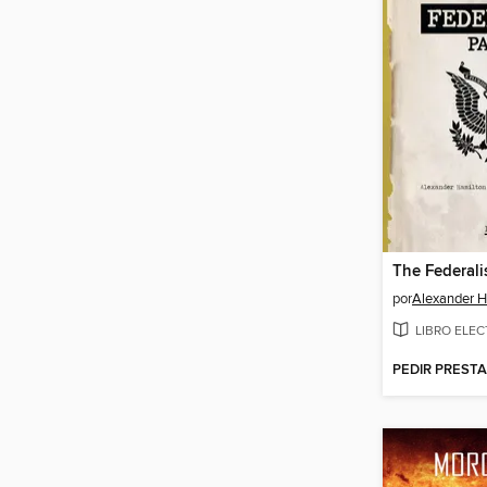
The Federali
por
Alexander H
LIBRO ELE
PEDIR PREST